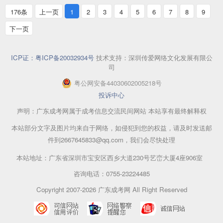
176条
上一页
1
2
3
4
5
6
7
8
9
下一页
ICP证：粤ICP备20032934号
技术支持：深圳传爱网络文化发展有限公
司
粤公网安备44030602005218号
投诉中心
声明：广东成考网属于成考信息交流民间网站 本站享有最终解释权
本站部分文字及图片均来自于网络，如侵犯到您的权益，请及时发送邮
件到2667645833@qq.com，我们会尽快处理
本站地址：广东省深圳市宝安区西乡大道230号艺峦大厦4座906室
咨询电话：0755-23224485
Copyright 2007-2026 广东成考网 All Right Reserved