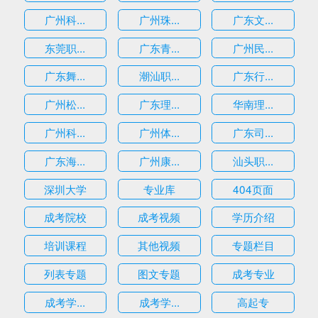
广州科...
广州珠...
广东文...
东莞职...
广东青...
广州民...
广东舞...
潮汕职...
广东行...
广州松...
广东理...
华南理...
广州科...
广州体...
广东司...
广东海...
广州康...
汕头职...
深圳大学
专业库
404页面
成考院校
成考视频
学历介绍
培训课程
其他视频
专题栏目
列表专题
图文专题
成考专业
成考学...
成考学...
高起专