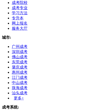
成考院校
成考专业
学习方法
专升本
网上报名
服务大厅
城市:
广州成考
深圳成考
佛山成考
东莞成考
肇庆成考
惠州成考
江门成考
中山成考
珠海成考
汕头成考
更多+
成考系统: