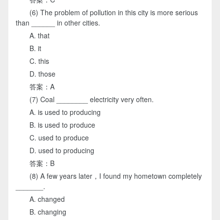
(6) The problem of pollution in this city is more serious
than ______ in other cities.
A. that
B. it
C. this
D. those
答案：A
(7) Coal ________ electricity very often.
A. is used to producing
B. is used to produce
C. used to produce
D. used to producing
答案：B
(8) A few years later，I found my hometown completely
_______.
A. changed
B. changing