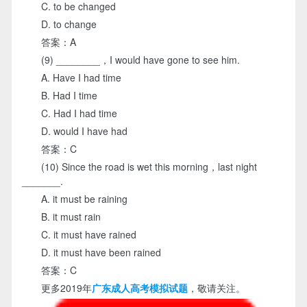
C. to be changed
D. to change
答案：A
(9) ________，I would have gone to see him.
A. Have I had time
B. Had I time
C. Had I had time
D. would I have had
答案：C
(10) Since the road is wet this morning，last night
_______.
A. it must be raining
B. it must rain
C. it must have rained
D. it must have been rained
答案：C
更多2019年
广东成人高考模拟试题
，敬请关注。