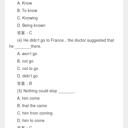
A. Know
B. To know
C. Knowing
D. Being known
答案：C
(4) He didn‘t go to France，the doctor suggested that
he _______there.
A. won‘t go
B. not go
C. not to go
D. didn’t go
答案：B
(5) Nothing could stop _______.
A. him come
B. that the came
C. him from coming
D. him to come
答案：C