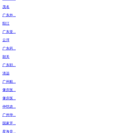
茂名
广东外...
阳江
广东亚...
云浮
广东药...
韶关
广东职...
清远
广州航...
肇庆医...
肇庆医...
仲恺农...
广州华...
国家开...
星海音...