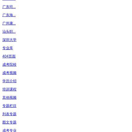
广东司...
广东海...
广州康...
汕头职...
深圳大学
专业库
404页面
成考院校
成考视频
学历介绍
培训课程
其他视频
专题栏目
列表专题
图文专题
成考专业