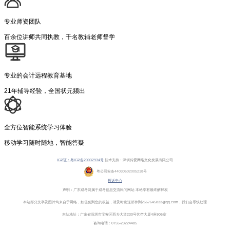
专业师资团队
百余位讲师共同执教，千名教辅老师督学
专业的会计远程教育基地
21年辅导经验，全国状元频出
全方位智能系统学习体验
移动学习随时随地，智能答疑
ICP证：粤ICP备20032934号
技术支持：深圳传爱网络文化发展有限公司
粤公网安备44030602005218号
投诉中心
声明：广东成考网属于成考信息交流民间网站 本站享有最终解释权
本站部分文字及图片均来自于网络，如侵犯到您的权益，请及时发送邮件到2667645833@qq.com，我们会尽快处理
本站地址：广东省深圳市宝安区西乡大道230号艺峦大厦4座906室
咨询电话：0755-23224485