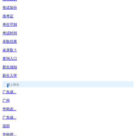
免试加分
准考证
考生守则
考试时间
录取结果
未录取？
查询入口
新生须知
新生入学
网上报名:
广东成...
广州
华南农...
广东成...
深圳
华南师...