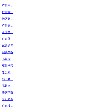
广州中...
广东财...
地区教...
广州医...
全国教...
广东药...
试题题库
韶关学院
高起专
惠州学院
专升本
韩山师...
高起本
肇庆学院
复习资料
广东技...