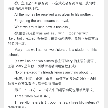
②、主语是不可数名词、不定式或动名词词组、从句时，
谓语动词用单数形式。
All the money he received was given to his mother 。
Forgetting the past means betrayal。
What we are talking now is useless 。
③.主语部分若有as well as， with， together with，
like， but， except 等短语，谓语动词的单、复数不短语前面
的名词一致。
Mary， as well as her two sisters， is a student of this
school。
(as well as her two sisters 作主语Mary 的主语补足语，
主语 Mary 是单数，所以谓语动词用复数形式)
No one except my friends knows anything about it。
④.表示时间、距离、重量、价值等的复数名词作主语时，
如果当作整体看待，谓语动词用单数
形式。“…+(×)…=…”算式中的谓语动词也用单数形式。
Three times two is six 。
Three kilometers is 3，ooo metres. (three kilometers 作
为整体来看)