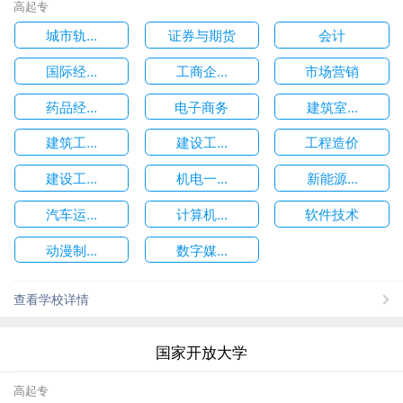
高起专
城市轨...
证券与期货
会计
国际经...
工商企...
市场营销
药品经...
电子商务
建筑室...
建筑工...
建设工...
工程造价
建设工...
机电一...
新能源...
汽车运...
计算机...
软件技术
动漫制...
数字媒...
查看学校详情
国家开放大学
高起专