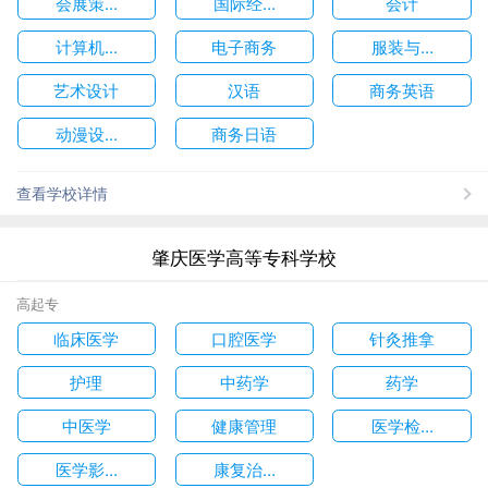
会展策...
国际经...
会计
计算机...
电子商务
服装与...
艺术设计
汉语
商务英语
动漫设...
商务日语
查看学校详情
肇庆医学高等专科学校
高起专
临床医学
口腔医学
针灸推拿
护理
中药学
药学
中医学
健康管理
医学检...
医学影...
康复治...