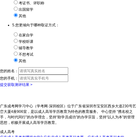
考证书、评职称
出国留学
其他
5.您更倾向于哪种取证方式：
在家自学
学校听课
辅导教学
不想考试
其他
您的姓名：
您的手机：
提交获取测评结果 >
广东成考网学习中心（学考网·深圳校区）位于广东省深圳市宝安区西乡大道230号艺
峦大厦4座906室，是以成人高等学历教育为特色的教育服务。 中心坚持 “携名校之
手，与时代同行”的办学理念，坚持“助学员成功”的办学宗旨，坚持“以人为本”的管理
思想，积极开展成人高等学历教育。
成人高考