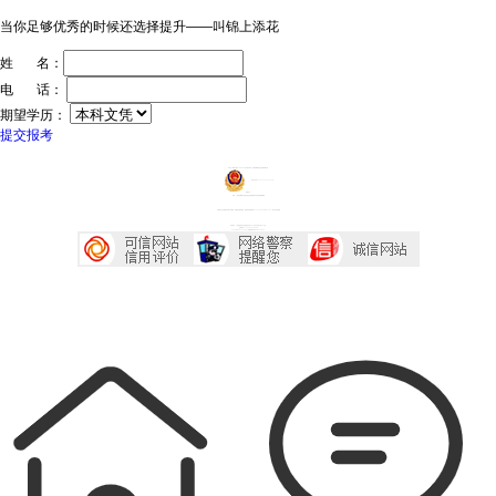
当你足够优秀的时候还选择提升——叫锦上添花
姓 名：
电 话：
期望学历：
提交报考
ICP证：粤ICP备20032934号
技术支持：深圳传爱网络文化发展有限公司
粤公网安备44030602005218号
投诉中心
声明：广东成考网属于成考信息交流民间网站 本站享有最终解释权
本站部分文字及图片均来自于网络，如侵犯到您的权益，请及时发送邮件到2667645833@qq.com，我们会尽快处理
本站地址：广东省深圳市宝安区西乡大道230号艺峦大厦4座906室
咨询电话：0755-23224485
Copyright 2007-2026 广东成考网 All Right Reserved