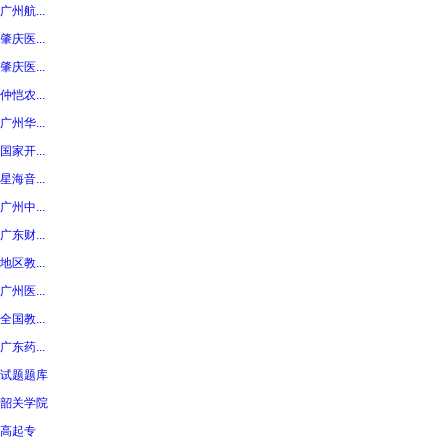
广州航...
肇庆医...
肇庆医...
仲恺农...
广州华...
国家开...
星海音...
广州中...
广东财...
地区教...
广州医...
全国教...
广东药...
试题题库
韶关学院
高起专