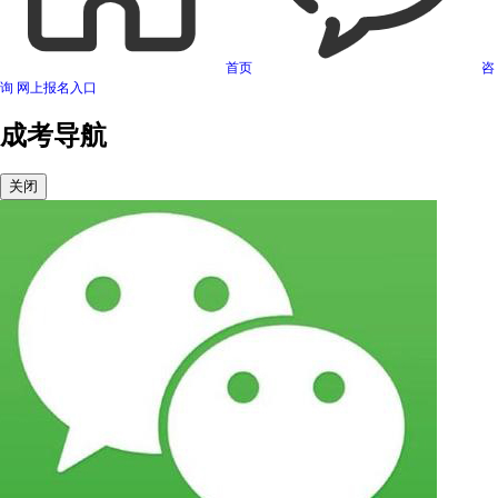
首页
咨
询
网上报名入口
成考导航
关闭
可信网站信用评估
网络警察提醒你
诚信网站