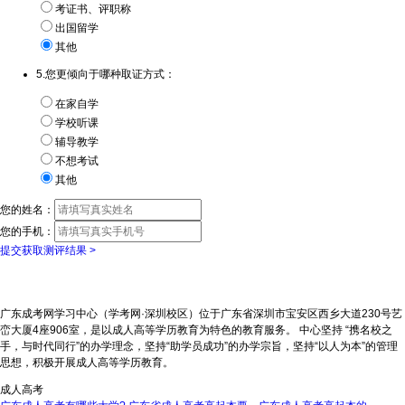
考证书、评职称
出国留学
其他
5.您更倾向于哪种取证方式：
在家自学
学校听课
辅导教学
不想考试
其他
您的姓名：
您的手机：
提交获取测评结果 >
广东成考网学习中心（学考网·深圳校区）位于广东省深圳市宝安区西乡大道230号艺
峦大厦4座906室，是以成人高等学历教育为特色的教育服务。 中心坚持 “携名校之
手，与时代同行”的办学理念，坚持“助学员成功”的办学宗旨，坚持“以人为本”的管理
思想，积极开展成人高等学历教育。
成人高考