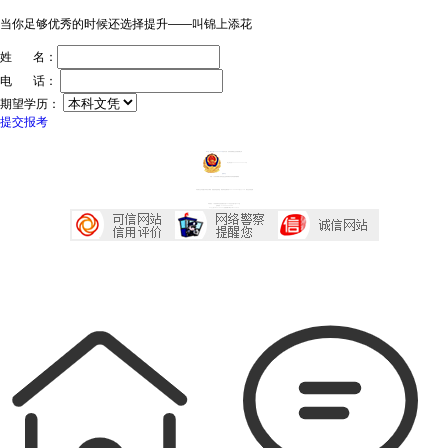
当你足够优秀的时候还选择提升——叫锦上添花
姓 名：
电 话：
期望学历：
提交报考
ICP证：粤ICP备20032934号
技术支持：深圳传爱网络文化发展有限公司
粤公网安备44030602005218号
投诉中心
声明：广东成考网属于成考信息交流民间网站 本站享有最终解释权
本站部分文字及图片均来自于网络，如侵犯到您的权益，请及时发送邮件到2667645833@qq.com，我们会尽快处理
本站地址：广东省深圳市宝安区西乡大道230号艺峦大厦4座906室
咨询电话：0755-23224485
Copyright 2007-2026 广东成考网 All Right Reserved