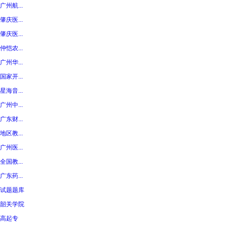
广州航...
肇庆医...
肇庆医...
仲恺农...
广州华...
国家开...
星海音...
广州中...
广东财...
地区教...
广州医...
全国教...
广东药...
试题题库
韶关学院
高起专