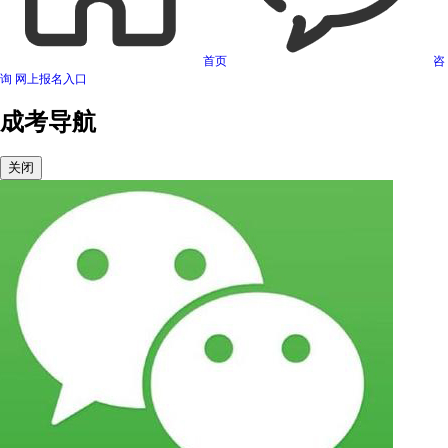
首页
咨
询
网上报名入口
成考导航
关闭
可信网站信用评估
网络警察提醒你
诚信网站