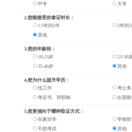
中专
大专
2.您能接受的拿证时长：
1.5年到2年
2年到
其他
3.您的年龄段：
18-23岁
23-30
35-40岁
其他
4.您为什么提升学历：
找工作
考公务
考证书、评职称
出国留
5.您更倾向于哪种取证方式：
在家自学
学校听
不想考试
其他