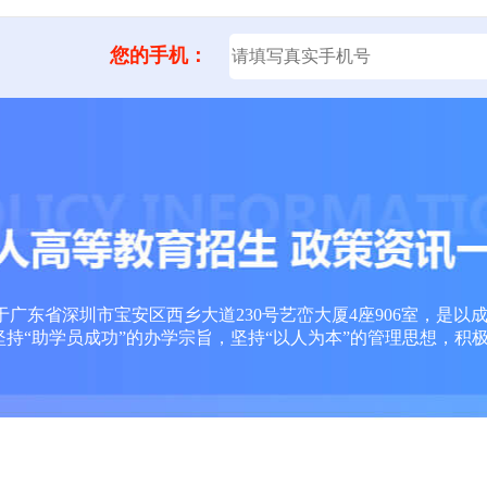
您的手机：
广东省深圳市宝安区西乡大道230号艺峦大厦4座906室，是以
坚持“助学员成功”的办学宗旨，坚持“以人为本”的管理思想，积