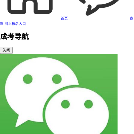
首页
咨
询
网上报名入口
成考导航
关闭
可信网站信用评估
网络警察提醒你
诚信网站