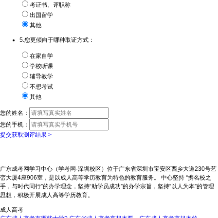
考证书、评职称
出国留学
其他
5.您更倾向于哪种取证方式：
在家自学
学校听课
辅导教学
不想考试
其他
您的姓名：
您的手机：
提交获取测评结果 >
广东成考网学习中心（学考网·深圳校区）位于广东省深圳市宝安区西乡大道230号艺
峦大厦4座906室，是以成人高等学历教育为特色的教育服务。 中心坚持 “携名校之
手，与时代同行”的办学理念，坚持“助学员成功”的办学宗旨，坚持“以人为本”的管理
思想，积极开展成人高等学历教育。
成人高考