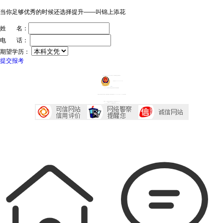
当你足够优秀的时候还选择提升——叫锦上添花
姓 名：
电 话：
期望学历：
提交报考
ICP证：粤ICP备20032934号
技术支持：深圳传爱网络文化发展有限公司
粤公网安备44030602005218号
投诉中心
声明：广东成考网属于成考信息交流民间网站 本站享有最终解释权
本站部分文字及图片均来自于网络，如侵犯到您的权益，请及时发送邮件到2667645833@qq.com，我们会尽快处理
本站地址：广东省深圳市宝安区西乡大道230号艺峦大厦4座906室
咨询电话：0755-23224485
Copyright 2007-2026 广东成考网 All Right Reserved