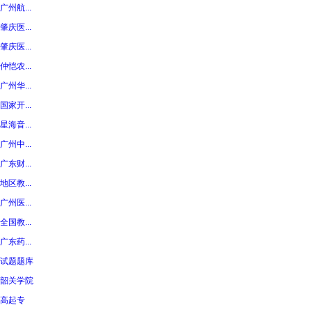
广州航...
肇庆医...
肇庆医...
仲恺农...
广州华...
国家开...
星海音...
广州中...
广东财...
地区教...
广州医...
全国教...
广东药...
试题题库
韶关学院
高起专