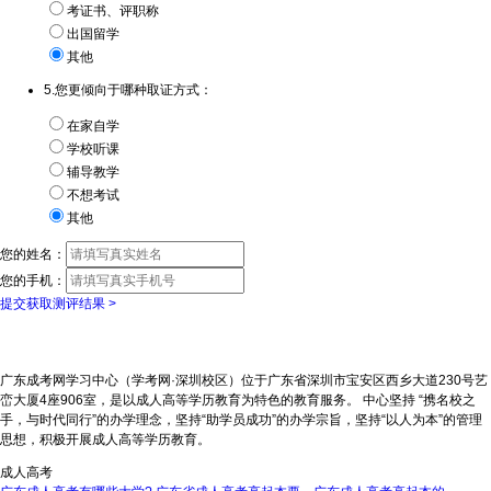
考证书、评职称
出国留学
其他
5.您更倾向于哪种取证方式：
在家自学
学校听课
辅导教学
不想考试
其他
您的姓名：
您的手机：
提交获取测评结果 >
广东成考网学习中心（学考网·深圳校区）位于广东省深圳市宝安区西乡大道230号艺
峦大厦4座906室，是以成人高等学历教育为特色的教育服务。 中心坚持 “携名校之
手，与时代同行”的办学理念，坚持“助学员成功”的办学宗旨，坚持“以人为本”的管理
思想，积极开展成人高等学历教育。
成人高考