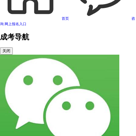
首页
咨
询
网上报名入口
成考导航
关闭
可信网站信用评估
网络警察提醒你
诚信网站