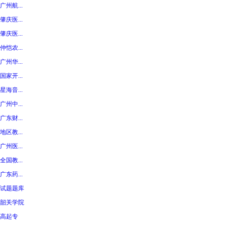
广州航...
肇庆医...
肇庆医...
仲恺农...
广州华...
国家开...
星海音...
广州中...
广东财...
地区教...
广州医...
全国教...
广东药...
试题题库
韶关学院
高起专