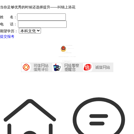
当你足够优秀的时候还选择提升——叫锦上添花
姓 名：
电 话：
期望学历：
提交报考
ICP证：粤ICP备20032934号
技术支持：深圳传爱网络文化发展有限公司
粤公网安备44030602005218号
投诉中心
声明：广东成考网属于成考信息交流民间网站 本站享有最终解释权
本站部分文字及图片均来自于网络，如侵犯到您的权益，请及时发送邮件到2667645833@qq.com，我们会尽快处理
本站地址：广东省深圳市宝安区西乡大道230号艺峦大厦4座906室
咨询电话：0755-23224485
Copyright 2007-2026 广东成考网 All Right Reserved