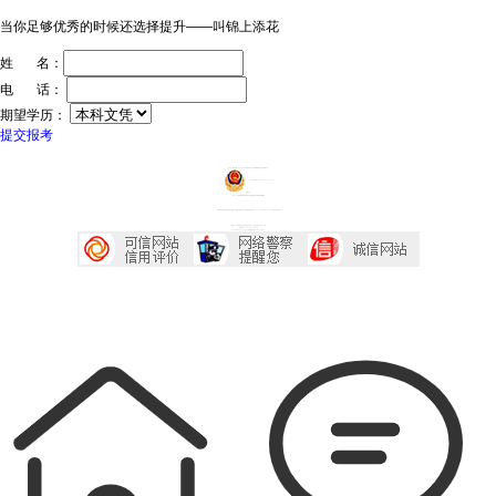
当你足够优秀的时候还选择提升——叫锦上添花
姓 名：
电 话：
期望学历：
提交报考
ICP证：粤ICP备20032934号
技术支持：深圳传爱网络文化发展有限公司
粤公网安备44030602005218号
投诉中心
声明：广东成考网属于成考信息交流民间网站 本站享有最终解释权
本站部分文字及图片均来自于网络，如侵犯到您的权益，请及时发送邮件到2667645833@qq.com，我们会尽快处理
本站地址：广东省深圳市宝安区西乡大道230号艺峦大厦4座906室
咨询电话：0755-23224485
Copyright 2007-2026 广东成考网 All Right Reserved