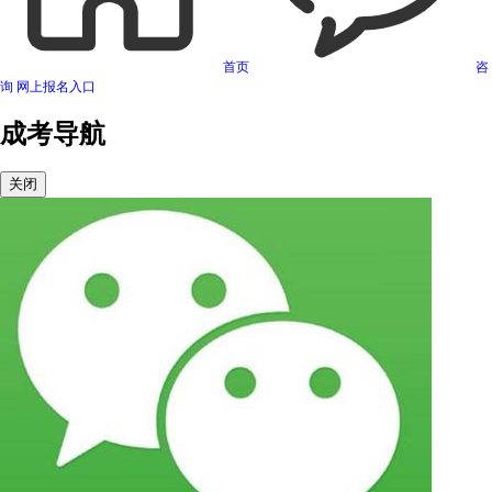
首页
咨
询
网上报名入口
成考导航
关闭
可信网站信用评估
网络警察提醒你
诚信网站