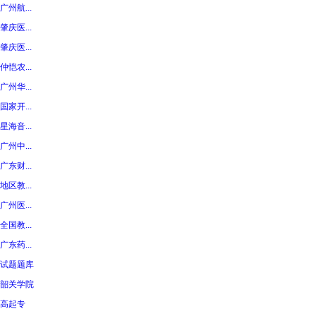
广州航...
肇庆医...
肇庆医...
仲恺农...
广州华...
国家开...
星海音...
广州中...
广东财...
地区教...
广州医...
全国教...
广东药...
试题题库
韶关学院
高起专