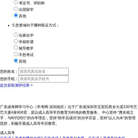
考证书、评职称
出国留学
其他
5.您更倾向于哪种取证方式：
在家自学
学校听课
辅导教学
不想考试
其他
您的姓名：
您的手机：
提交获取测评结果 >
广东成考网学习中心（学考网·深圳校区）位于广东省深圳市宝安区西乡大道230号艺
峦大厦4座906室，是以成人高等学历教育为特色的教育服务。 中心坚持 “携名校之
手，与时代同行”的办学理念，坚持“助学员成功”的办学宗旨，坚持“以人为本”的管理
思想，积极开展成人高等学历教育。
成人高考