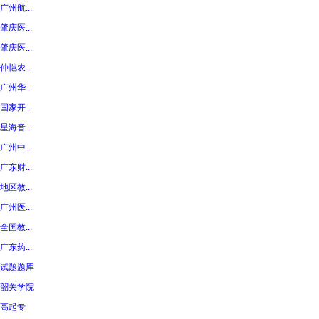
广州航...
肇庆医...
肇庆医...
仲恺农...
广州华...
国家开...
星海音...
广州中...
广东财...
地区教...
广州医...
全国教...
广东药...
试题题库
韶关学院
高起专