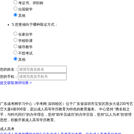
考证书、评职称
出国留学
其他
5.您更倾向于哪种取证方式：
在家自学
学校听课
辅导教学
不想考试
其他
您的姓名：
您的手机：
提交获取测评结果 >
广东成考网学习中心（学考网·深圳校区）位于广东省深圳市宝安区西乡大道230号艺
峦大厦4座906室，是以成人高等学历教育为特色的教育服务。 中心坚持 “携名校之
手，与时代同行”的办学理念，坚持“助学员成功”的办学宗旨，坚持“以人为本”的管理
思想，积极开展成人高等学历教育。
成人高考