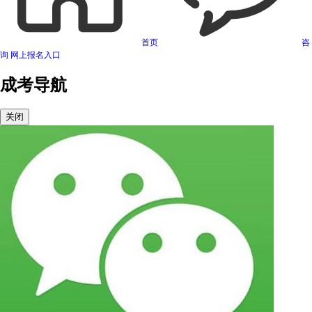
首页
咨
询
网上报名入口
成考导航
关闭
可信网站信用评估
网络警察提醒你
诚信网站