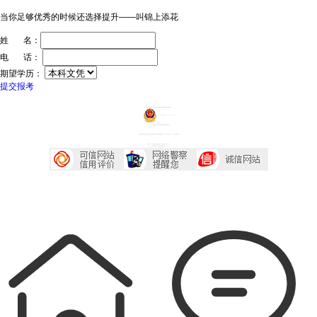
当你足够优秀的时候还选择提升——叫锦上添花
姓 名：
电 话：
期望学历：
提交报考
ICP证：粤ICP备20032934号
技术支持：深圳传爱网络文化发展有限公司
粤公网安备44030602005218号
投诉中心
声明：广东成考网属于成考信息交流民间网站 本站享有最终解释权
本站部分文字及图片均来自于网络，如侵犯到您的权益，请及时发送邮件到2667645833@qq.com，我们会尽快处理
本站地址：广东省深圳市宝安区西乡大道230号艺峦大厦4座906室
咨询电话：0755-23224485
Copyright 2007-2026 广东成考网 All Right Reserved