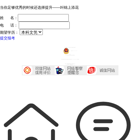
当你足够优秀的时候还选择提升——叫锦上添花
姓 名：
电 话：
期望学历：
提交报考
ICP证：粤ICP备20032934号
技术支持：深圳传爱网络文化发展有限公司
粤公网安备44030602005218号
投诉中心
声明：广东成考网属于成考信息交流民间网站 本站享有最终解释权
本站部分文字及图片均来自于网络，如侵犯到您的权益，请及时发送邮件到2667645833@qq.com，我们会尽快处理
本站地址：广东省深圳市宝安区西乡大道230号艺峦大厦4座906室
咨询电话：0755-23224485
Copyright 2007-2026 广东成考网 All Right Reserved