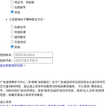
考证书、评职称
出国留学
其他
5.您更倾向于哪种取证方式：
在家自学
学校听课
辅导教学
不想考试
其他
您的姓名：
您的手机：
提交获取测评结果 >
广东成考网学习中心（学考网·深圳校区）位于广东省深圳市宝安区西乡大道230号艺
峦大厦4座906室，是以成人高等学历教育为特色的教育服务。 中心坚持 “携名校之
手，与时代同行”的办学理念，坚持“助学员成功”的办学宗旨，坚持“以人为本”的管理
思想，积极开展成人高等学历教育。
成人高考