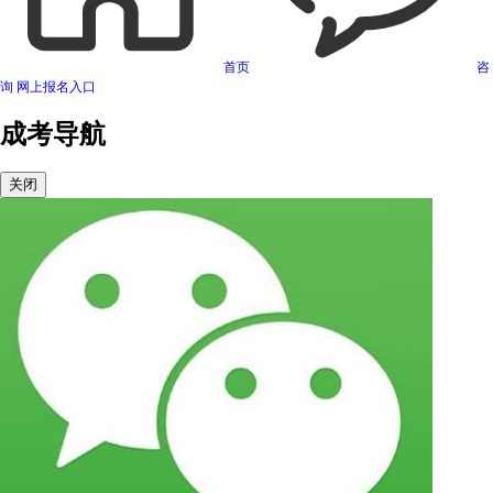
首页
咨
询
网上报名入口
成考导航
关闭
可信网站信用评估
网络警察提醒你
诚信网站