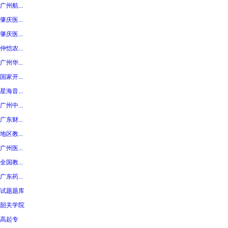
广州航...
肇庆医...
肇庆医...
仲恺农...
广州华...
国家开...
星海音...
广州中...
广东财...
地区教...
广州医...
全国教...
广东药...
试题题库
韶关学院
高起专