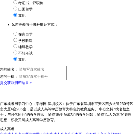
考证书、评职称
出国留学
其他
5.您更倾向于哪种取证方式：
在家自学
学校听课
辅导教学
不想考试
其他
您的姓名：
您的手机：
提交获取测评结果 >
广东成考网学习中心（学考网·深圳校区）位于广东省深圳市宝安区西乡大道230号艺
峦大厦4座906室，是以成人高等学历教育为特色的教育服务。 中心坚持 “携名校之
手，与时代同行”的办学理念，坚持“助学员成功”的办学宗旨，坚持“以人为本”的管理
思想，积极开展成人高等学历教育。
成人高考