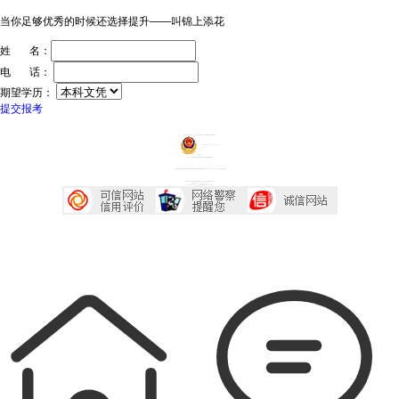
当你足够优秀的时候还选择提升——叫锦上添花
姓 名：
电 话：
期望学历：
提交报考
ICP证：粤ICP备20032934号
技术支持：深圳传爱网络文化发展有限公司
粤公网安备44030602005218号
投诉中心
声明：广东成考网属于成考信息交流民间网站 本站享有最终解释权
本站部分文字及图片均来自于网络，如侵犯到您的权益，请及时发送邮件到2667645833@qq.com，我们会尽快处理
本站地址：广东省深圳市宝安区西乡大道230号艺峦大厦4座906室
咨询电话：0755-23224485
Copyright 2007-2026 广东成考网 All Right Reserved