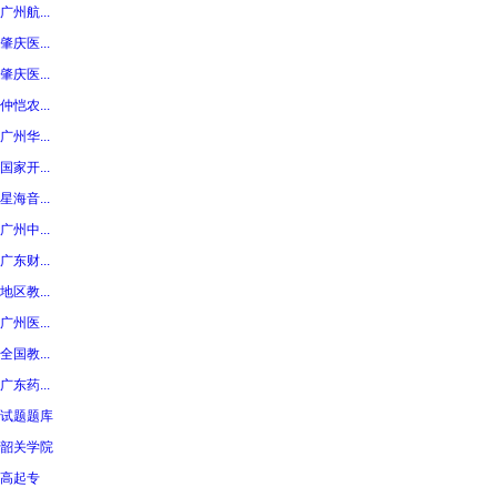
广州航...
肇庆医...
肇庆医...
仲恺农...
广州华...
国家开...
星海音...
广州中...
广东财...
地区教...
广州医...
全国教...
广东药...
试题题库
韶关学院
高起专