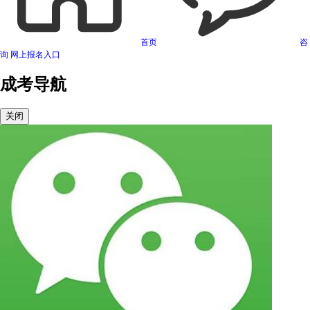
首页
咨
询
网上报名入口
成考导航
关闭
可信网站信用评估
网络警察提醒你
诚信网站