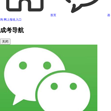
首页
咨
询
网上报名入口
成考导航
关闭
可信网站信用评估
网络警察提醒你
诚信网站