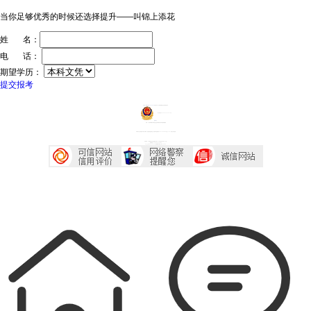
当你足够优秀的时候还选择提升——叫锦上添花
姓 名：
电 话：
期望学历：
提交报考
ICP证：粤ICP备20032934号
技术支持：深圳传爱网络文化发展有限公司
粤公网安备44030602005218号
投诉中心
声明：广东成考网属于成考信息交流民间网站 本站享有最终解释权
本站部分文字及图片均来自于网络，如侵犯到您的权益，请及时发送邮件到2667645833@qq.com，我们会尽快处理
本站地址：广东省深圳市宝安区西乡大道230号艺峦大厦4座906室
咨询电话：0755-23224485
Copyright 2007-2026 广东成考网 All Right Reserved