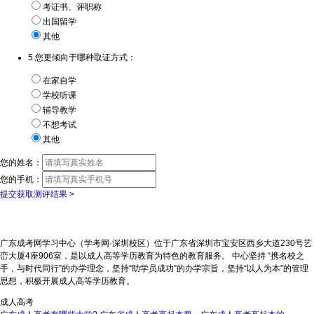
考证书、评职称
出国留学
其他
5.您更倾向于哪种取证方式：
在家自学
学校听课
辅导教学
不想考试
其他
您的姓名：
您的手机：
提交获取测评结果 >
广东成考网学习中心（学考网·深圳校区）位于广东省深圳市宝安区西乡大道230号艺
峦大厦4座906室，是以成人高等学历教育为特色的教育服务。 中心坚持 “携名校之
手，与时代同行”的办学理念，坚持“助学员成功”的办学宗旨，坚持“以人为本”的管理
思想，积极开展成人高等学历教育。
成人高考