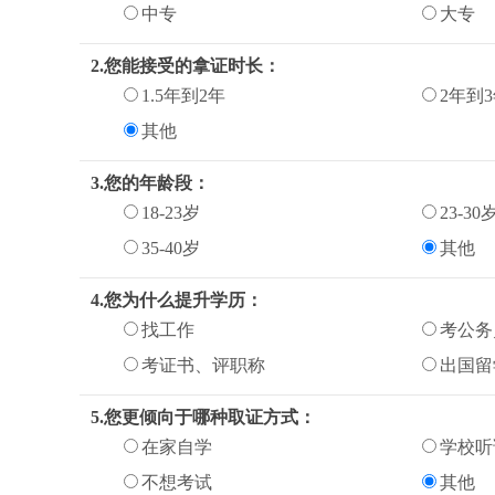
中专
大专
2.您能接受的拿证时长：
1.5年到2年
2年到
其他
3.您的年龄段：
18-23岁
23-30
35-40岁
其他
4.您为什么提升学历：
找工作
考公务
考证书、评职称
出国留
5.您更倾向于哪种取证方式：
在家自学
学校听
不想考试
其他