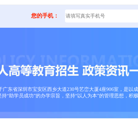
您的手机：
广东省深圳市宝安区西乡大道230号艺峦大厦4座906室，是以
坚持“助学员成功”的办学宗旨，坚持“以人为本”的管理思想，积