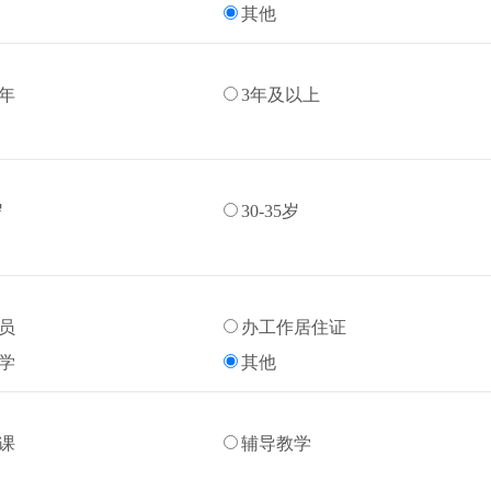
其他
3年
3年及以上
岁
30-35岁
员
办工作居住证
学
其他
课
辅导教学