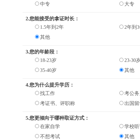
中专
大专
2.您能接受的拿证时长：
1.5年到2年
2年到
其他
3.您的年龄段：
18-23岁
23-30
35-40岁
其他
4.您为什么提升学历：
找工作
考公务
考证书、评职称
出国留
5.您更倾向于哪种取证方式：
在家自学
学校听
不想考试
其他