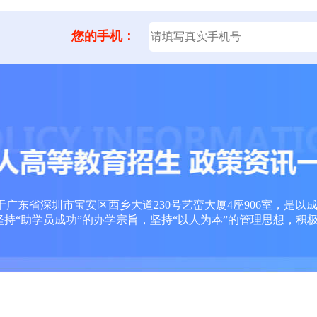
您的手机：
广东省深圳市宝安区西乡大道230号艺峦大厦4座906室，是以
坚持“助学员成功”的办学宗旨，坚持“以人为本”的管理思想，积