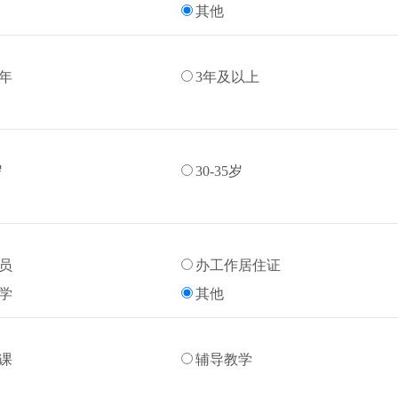
其他
3年
3年及以上
岁
30-35岁
员
办工作居住证
学
其他
课
辅导教学