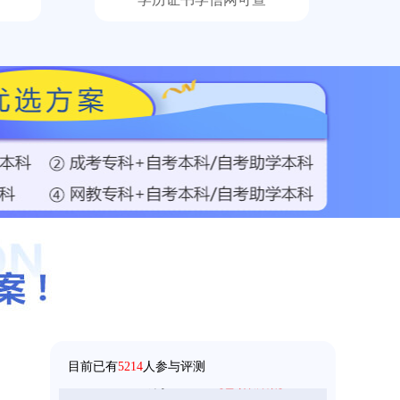
158****5368
成考
【已领取方案】
158****9685
成考
【已领取方案】
136****9555
国开
【已领取方案】
目前已有
5214
人参与评测
159****9455
成考
【已领取方案】