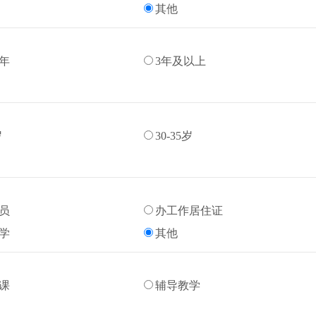
其他
3年
3年及以上
岁
30-35岁
员
办工作居住证
学
其他
课
辅导教学