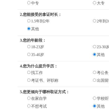
中专
大专
2.您能接受的拿证时长：
1.5年到2年
2年到
其他
3.您的年龄段：
18-23岁
23-30
35-40岁
其他
4.您为什么提升学历：
找工作
考公务
考证书、评职称
出国留
5.您更倾向于哪种取证方式：
在家自学
学校听
不想考试
其他