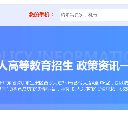
您的手机：
广东省深圳市宝安区西乡大道230号艺峦大厦4座906室，是以
坚持“助学员成功”的办学宗旨，坚持“以人为本”的管理思想，积