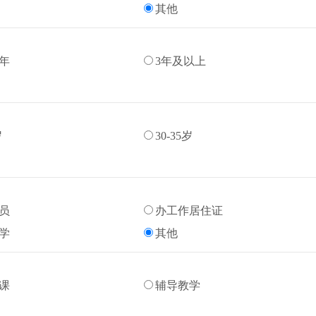
其他
3年
3年及以上
岁
30-35岁
员
办工作居住证
学
其他
课
辅导教学