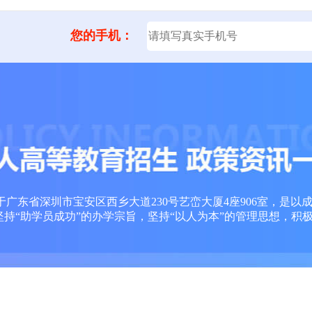
您的手机：
广东省深圳市宝安区西乡大道230号艺峦大厦4座906室，是以
坚持“助学员成功”的办学宗旨，坚持“以人为本”的管理思想，积