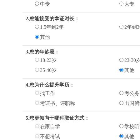
中专
大专
2.您能接受的拿证时长：
1.5年到2年
2年到
其他
3.您的年龄段：
18-23岁
23-30
35-40岁
其他
4.您为什么提升学历：
找工作
考公务
考证书、评职称
出国留
5.您更倾向于哪种取证方式：
在家自学
学校听
不想考试
其他