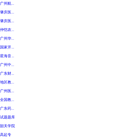
广州航...
肇庆医...
肇庆医...
仲恺农...
广州华...
国家开...
星海音...
广州中...
广东财...
地区教...
广州医...
全国教...
广东药...
试题题库
韶关学院
高起专