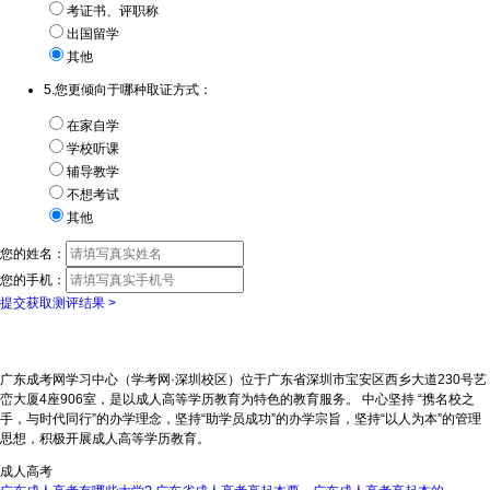
考证书、评职称
出国留学
其他
5.您更倾向于哪种取证方式：
在家自学
学校听课
辅导教学
不想考试
其他
您的姓名：
您的手机：
提交获取测评结果 >
广东成考网学习中心（学考网·深圳校区）位于广东省深圳市宝安区西乡大道230号艺
峦大厦4座906室，是以成人高等学历教育为特色的教育服务。 中心坚持 “携名校之
手，与时代同行”的办学理念，坚持“助学员成功”的办学宗旨，坚持“以人为本”的管理
思想，积极开展成人高等学历教育。
成人高考