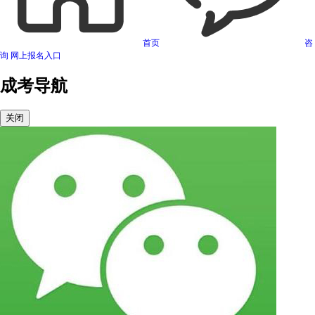
首页
咨
询
网上报名入口
成考导航
关闭
可信网站信用评估
网络警察提醒你
诚信网站