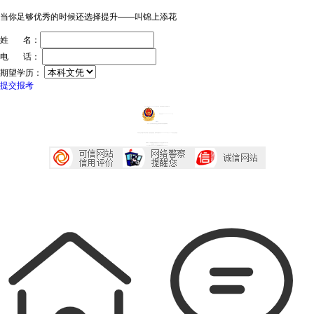
当你足够优秀的时候还选择提升——叫锦上添花
姓 名：
电 话：
期望学历：
提交报考
ICP证：粤ICP备20032934号
技术支持：深圳传爱网络文化发展有限公司
粤公网安备44030602005218号
投诉中心
声明：广东成考网属于成考信息交流民间网站 本站享有最终解释权
本站部分文字及图片均来自于网络，如侵犯到您的权益，请及时发送邮件到2667645833@qq.com，我们会尽快处理
本站地址：广东省深圳市宝安区西乡大道230号艺峦大厦4座906室
咨询电话：0755-23224485
Copyright 2007-2026 广东成考网 All Right Reserved