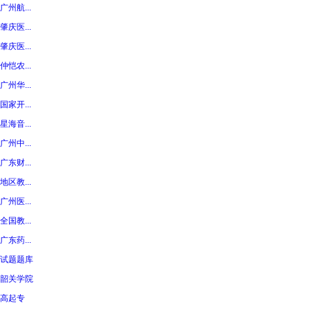
广州航...
肇庆医...
肇庆医...
仲恺农...
广州华...
国家开...
星海音...
广州中...
广东财...
地区教...
广州医...
全国教...
广东药...
试题题库
韶关学院
高起专