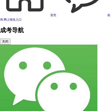
首页
咨
询
网上报名入口
成考导航
关闭
可信网站信用评估
网络警察提醒你
诚信网站