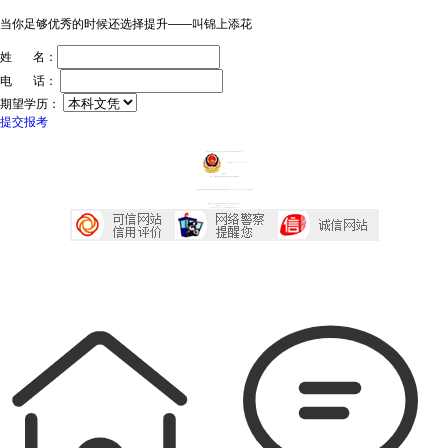
当你足够优秀的时候还选择提升——叫锦上添花
姓 名：
电 话：
期望学历：
提交报考
ICP证：粤ICP备20032934号
技术支持：深圳传爱网络文化发展有限公司
粤公网安备44030602005218号
投诉中心
声明：广东成考网属于成考信息交流民间网站 本站享有最终解释权
本站部分文字及图片均来自于网络，如侵犯到您的权益，请及时发送邮件到2667645833@qq.com，我们会尽快处理
本站地址：广东省深圳市宝安区西乡大道230号艺峦大厦4座906室
咨询电话：0755-23224485
Copyright 2007-2026 广东成考网 All Right Reserved