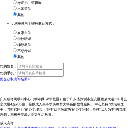
考证书、评职称
出国留学
其他
5.您更倾向于哪种取证方式：
在家自学
学校听课
辅导教学
不想考试
其他
您的姓名：
您的手机：
提交获取测评结果 >
广东成考网学习中心（学考网·深圳校区）位于广东省深圳市宝安区西乡大道230号艺
峦大厦4座906室，是以成人高等学历教育为特色的教育服务。 中心坚持 “携名校之
手，与时代同行”的办学理念，坚持“助学员成功”的办学宗旨，坚持“以人为本”的管理
思想，积极开展成人高等学历教育。
成人高考