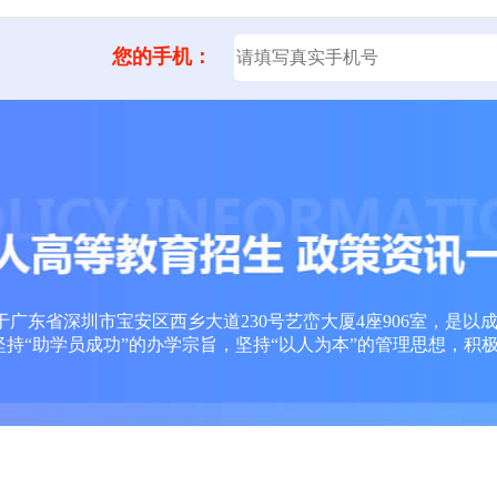
您的手机：
广东省深圳市宝安区西乡大道230号艺峦大厦4座906室，是以
坚持“助学员成功”的办学宗旨，坚持“以人为本”的管理思想，积