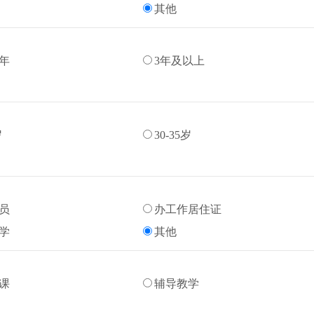
其他
3年
3年及以上
岁
30-35岁
员
办工作居住证
学
其他
课
辅导教学