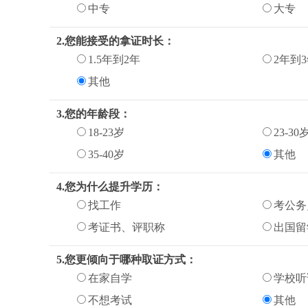
中专
大专
2.您能接受的拿证时长：
1.5年到2年
2年到
其他
3.您的年龄段：
18-23岁
23-30
35-40岁
其他
4.您为什么提升学历：
找工作
考公务
考证书、评职称
出国留
5.您更倾向于哪种取证方式：
在家自学
学校听
不想考试
其他