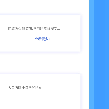
135****5161
自考
【已领取方案】
158****6653
网教
【已领取方案】
136****1256
成考
【已领取方案】
网教怎么报名?报考网络教育需要...
查看更多>
135****3987
成考
【已领取方案】
166****5896
成考
【已领取方案】
135****9965
国开
【已领取方案】
159****4457
自考
【已领取方案】
大自考跟小自考的区别
159****3356
成考
【已领取方案】
159****6653
成考
【已领取方案】