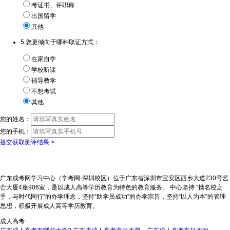
考证书、评职称
出国留学
其他
5.您更倾向于哪种取证方式：
在家自学
学校听课
辅导教学
不想考试
其他
您的姓名：
您的手机：
提交获取测评结果 >
广东成考网学习中心（学考网·深圳校区）位于广东省深圳市宝安区西乡大道230号艺
峦大厦4座906室，是以成人高等学历教育为特色的教育服务。 中心坚持 “携名校之
手，与时代同行”的办学理念，坚持“助学员成功”的办学宗旨，坚持“以人为本”的管理
思想，积极开展成人高等学历教育。
成人高考