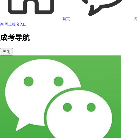
首页
咨
询
网上报名入口
成考导航
关闭
可信网站信用评估
网络警察提醒你
诚信网站