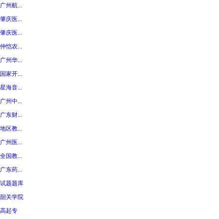
广州航...
肇庆医...
肇庆医...
仲恺农...
广州华...
国家开...
星海音...
广州中...
广东财...
地区教...
广州医...
全国教...
广东药...
试题题库
韶关学院
高起专