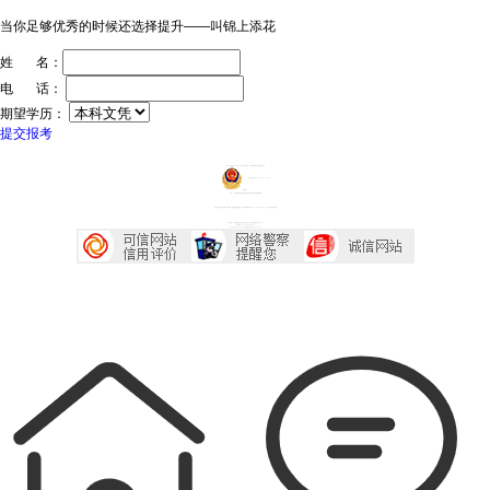
当你足够优秀的时候还选择提升——叫锦上添花
姓 名：
电 话：
期望学历：
提交报考
ICP证：粤ICP备20032934号
技术支持：深圳传爱网络文化发展有限公司
粤公网安备44030602005218号
投诉中心
声明：广东成考网属于成考信息交流民间网站 本站享有最终解释权
本站部分文字及图片均来自于网络，如侵犯到您的权益，请及时发送邮件到2667645833@qq.com，我们会尽快处理
本站地址：广东省深圳市宝安区西乡大道230号艺峦大厦4座906室
咨询电话：0755-23224485
Copyright 2007-2026 广东成考网 All Right Reserved