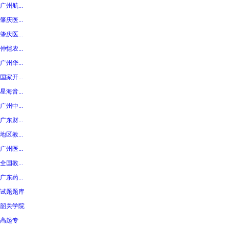
广州航...
肇庆医...
肇庆医...
仲恺农...
广州华...
国家开...
星海音...
广州中...
广东财...
地区教...
广州医...
全国教...
广东药...
试题题库
韶关学院
高起专