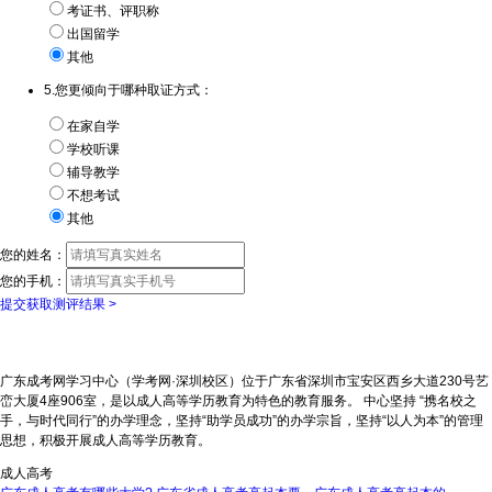
考证书、评职称
出国留学
其他
5.您更倾向于哪种取证方式：
在家自学
学校听课
辅导教学
不想考试
其他
您的姓名：
您的手机：
提交获取测评结果 >
广东成考网学习中心（学考网·深圳校区）位于广东省深圳市宝安区西乡大道230号艺
峦大厦4座906室，是以成人高等学历教育为特色的教育服务。 中心坚持 “携名校之
手，与时代同行”的办学理念，坚持“助学员成功”的办学宗旨，坚持“以人为本”的管理
思想，积极开展成人高等学历教育。
成人高考