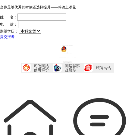
当你足够优秀的时候还选择提升——叫锦上添花
姓 名：
电 话：
期望学历：
提交报考
ICP证：粤ICP备20032934号
技术支持：深圳传爱网络文化发展有限公司
粤公网安备44030602005218号
投诉中心
声明：广东成考网属于成考信息交流民间网站 本站享有最终解释权
本站部分文字及图片均来自于网络，如侵犯到您的权益，请及时发送邮件到2667645833@qq.com，我们会尽快处理
本站地址：广东省深圳市宝安区西乡大道230号艺峦大厦4座906室
咨询电话：0755-23224485
Copyright 2007-2026 广东成考网 All Right Reserved