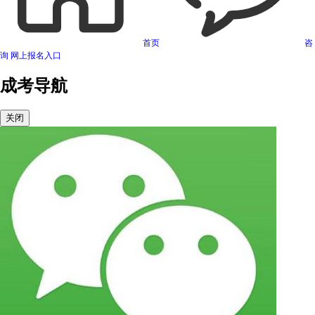
首页
咨
询
网上报名入口
成考导航
关闭
可信网站信用评估
网络警察提醒你
诚信网站