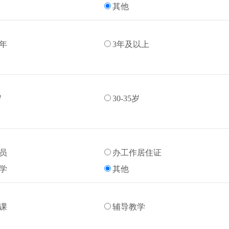
其他
3年
3年及以上
岁
30-35岁
员
办工作居住证
学
其他
课
辅导教学