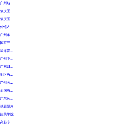
广州航...
肇庆医...
肇庆医...
仲恺农...
广州华...
国家开...
星海音...
广州中...
广东财...
地区教...
广州医...
全国教...
广东药...
试题题库
韶关学院
高起专