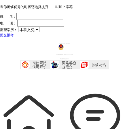
当你足够优秀的时候还选择提升——叫锦上添花
姓 名：
电 话：
期望学历：
提交报考
ICP证：粤ICP备20032934号
技术支持：深圳传爱网络文化发展有限公司
粤公网安备44030602005218号
投诉中心
声明：广东成考网属于成考信息交流民间网站 本站享有最终解释权
本站部分文字及图片均来自于网络，如侵犯到您的权益，请及时发送邮件到2667645833@qq.com，我们会尽快处理
本站地址：广东省深圳市宝安区西乡大道230号艺峦大厦4座906室
咨询电话：0755-23224485
Copyright 2007-2026 广东成考网 All Right Reserved