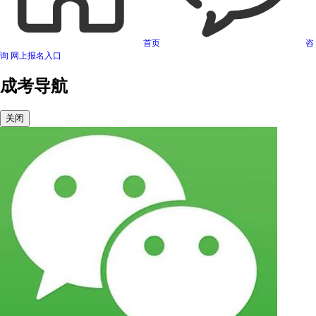
首页
咨
询
网上报名入口
成考导航
关闭
可信网站信用评估
网络警察提醒你
诚信网站