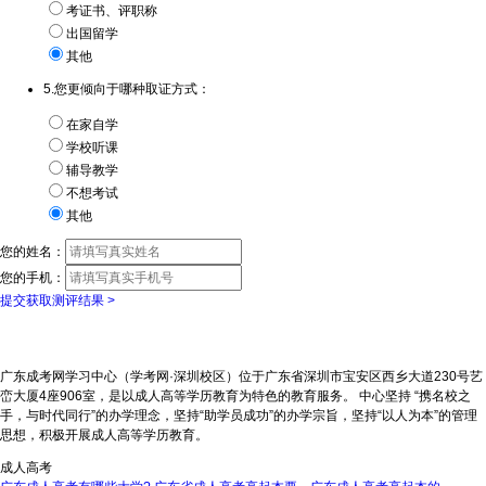
考证书、评职称
出国留学
其他
5.您更倾向于哪种取证方式：
在家自学
学校听课
辅导教学
不想考试
其他
您的姓名：
您的手机：
提交获取测评结果 >
广东成考网学习中心（学考网·深圳校区）位于广东省深圳市宝安区西乡大道230号艺
峦大厦4座906室，是以成人高等学历教育为特色的教育服务。 中心坚持 “携名校之
手，与时代同行”的办学理念，坚持“助学员成功”的办学宗旨，坚持“以人为本”的管理
思想，积极开展成人高等学历教育。
成人高考