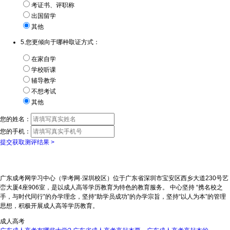
考证书、评职称
出国留学
其他
5.您更倾向于哪种取证方式：
在家自学
学校听课
辅导教学
不想考试
其他
您的姓名：
您的手机：
提交获取测评结果 >
广东成考网学习中心（学考网·深圳校区）位于广东省深圳市宝安区西乡大道230号艺
峦大厦4座906室，是以成人高等学历教育为特色的教育服务。 中心坚持 “携名校之
手，与时代同行”的办学理念，坚持“助学员成功”的办学宗旨，坚持“以人为本”的管理
思想，积极开展成人高等学历教育。
成人高考