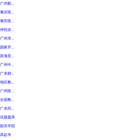
广州航...
肇庆医...
肇庆医...
仲恺农...
广州华...
国家开...
星海音...
广州中...
广东财...
地区教...
广州医...
全国教...
广东药...
试题题库
韶关学院
高起专