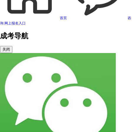
首页
咨
询
网上报名入口
成考导航
关闭
可信网站信用评估
网络警察提醒你
诚信网站