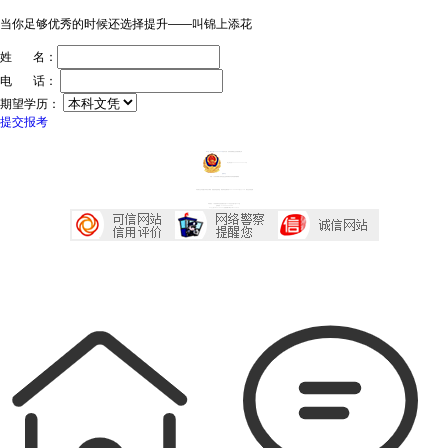
当你足够优秀的时候还选择提升——叫锦上添花
姓 名：
电 话：
期望学历：
提交报考
ICP证：粤ICP备20032934号
技术支持：深圳传爱网络文化发展有限公司
粤公网安备44030602005218号
投诉中心
声明：广东成考网属于成考信息交流民间网站 本站享有最终解释权
本站部分文字及图片均来自于网络，如侵犯到您的权益，请及时发送邮件到2667645833@qq.com，我们会尽快处理
本站地址：广东省深圳市宝安区西乡大道230号艺峦大厦4座906室
咨询电话：0755-23224485
Copyright 2007-2026 广东成考网 All Right Reserved