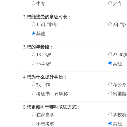
中专
大专
2.您能接受的拿证时长：
1.5年到2年
2年到
其他
3.您的年龄段：
18-23岁
23-30
35-40岁
其他
4.您为什么提升学历：
找工作
考公务
考证书、评职称
出国留
5.您更倾向于哪种取证方式：
在家自学
学校听
不想考试
其他