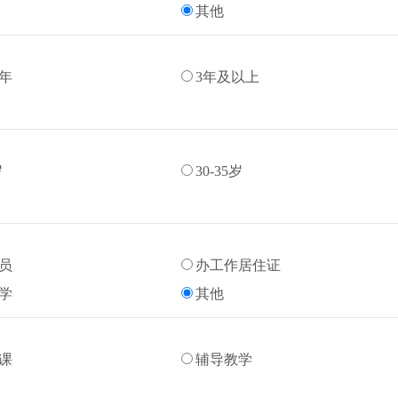
其他
3年
3年及以上
岁
30-35岁
员
办工作居住证
学
其他
课
辅导教学