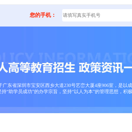
您的手机：
广东省深圳市宝安区西乡大道230号艺峦大厦4座906室，是以
坚持“助学员成功”的办学宗旨，坚持“以人为本”的管理思想，积