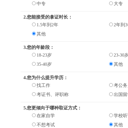
中专
大专
2.您能接受的拿证时长：
1.5年到2年
2年到
其他
3.您的年龄段：
18-23岁
23-30
35-40岁
其他
4.您为什么提升学历：
找工作
考公务
考证书、评职称
出国留
5.您更倾向于哪种取证方式：
在家自学
学校听
不想考试
其他