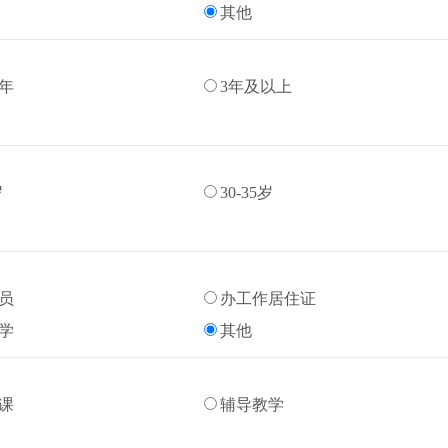
其他
3年
3年及以上
岁
30-35岁
员
办工作居住证
学
其他
课
辅导教学