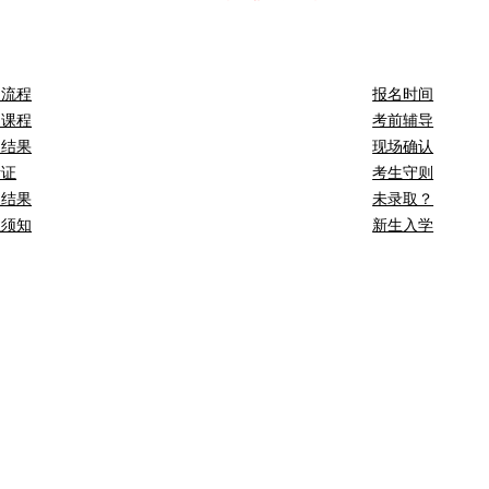
名流程
报名时间
训课程
考前辅导
名结果
现场确认
考证
考生守则
取结果
未录取？
生须知
新生入学