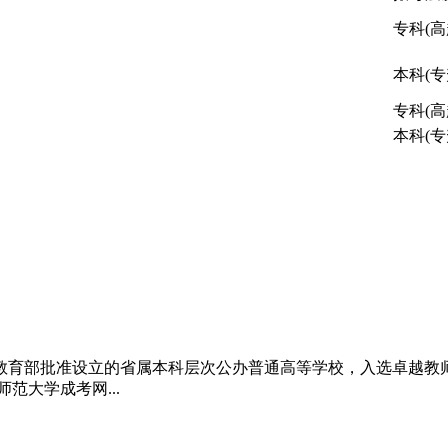
专科(高
本科(专
专科(高
本科(专
教育部批准设立的省属本科层次公办普通高等学校，入选卓越教师
范大学成考网...