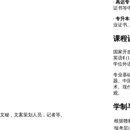
·
高达
证书等
·
专升
业证书
课程
国家开
英语Ⅱ (
学位外语
专业基础
题、中
术、现
观。
学制
文秘，文案策划人员，记者等。
根据赣教
报考层